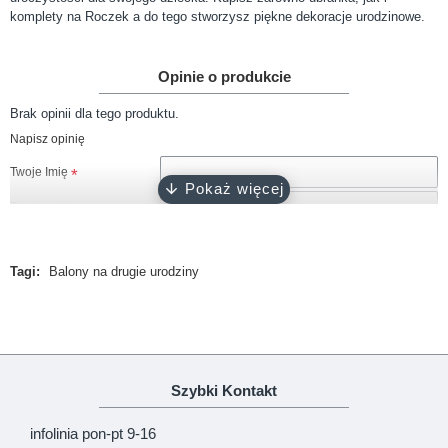
komplety na Roczek a do tego stworzysz piękne dekoracje urodzinowe.
Opinie o produkcie
Brak opinii dla tego produktu.
Napisz opinię
Twoje Imię
Twoja opinia
Tagi:
Balony na drugie urodziny
Uwaga!
HTML nie jest dopuszczony!
Ranking opinii
Zła
Dobra
Szybki Kontakt
KONTYNUUJ
infolinia pon-pt 9-16