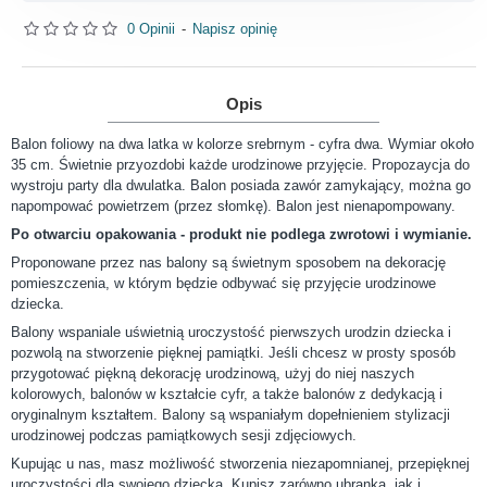
0 Opinii
-
Napisz opinię
Opis
Balon foliowy na dwa latka w kolorze srebrnym - cyfra dwa. Wymiar około
35 cm. Świetnie przyozdobi każde urodzinowe przyjęcie. Propozaycja do
wystroju party dla dwulatka. Balon posiada zawór zamykający, można go
napompować powietrzem (przez słomkę). Balon jest nienapompowany.
Po otwarciu opakowania - produkt nie podlega zwrotowi i wymianie.
Proponowane przez nas balony są świetnym sposobem na dekorację
pomieszczenia, w którym będzie odbywać się przyjęcie urodzinowe
dziecka.
Balony wspaniale uświetnią uroczystość pierwszych urodzin dziecka i
pozwolą na stworzenie pięknej pamiątki. Jeśli chcesz w prosty sposób
przygotować piękną dekorację urodzinową, użyj do niej naszych
kolorowych, balonów w kształcie cyfr, a także balonów z dedykacją i
oryginalnym kształtem. Balony są wspaniałym dopełnieniem stylizacji
urodzinowej podczas pamiątkowych sesji zdjęciowych.
Kupując u nas, masz możliwość stworzenia niezapomnianej, przepięknej
uroczystości dla swojego dziecka. Kupisz zarówno ubranka, jak i