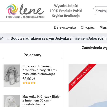
Dziewczynka
Chłopiec
Mask
Body z nadrukiem szarym Jedynka z imieniem Adaś rozmiar
Zamówienia wys
Polecamy
Pluszak z Imieniem
BRAK W MAGAZYNIE
Króliczek Szary 30 cm -
maskotka niemowlęca
68,90 zł
Maskotka Króliczek Biały
z Imieniem 30 cm -
przytulanka dla