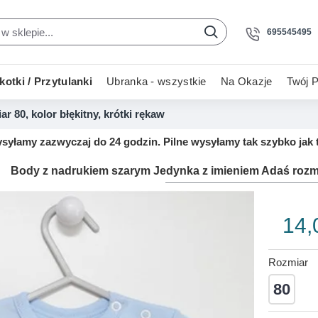
695545495
otki / Przytulanki
Ubranka - wszystkie
Na Okazje
Twój P
 80, kolor błękitny, krótki rękaw
yłamy zazwyczaj do 24 godzin. Pilne wysyłamy tak szybko jak t
Body z nadrukiem szarym Jedynka z imieniem Adaś rozmiar
14,
Rozmiar
80