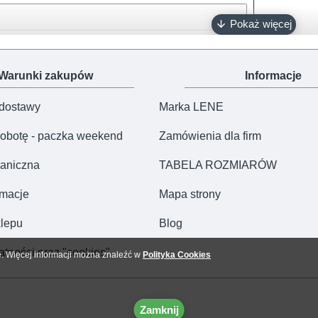
biały, różowy, ciemny róż, błękitny, turkusowy, szary, granatowy
napy bezniklowe
Oeko-Tex 100
Warunki zakupów
Informacje
100% polski produkt - Marka Lene
 dostawy
Marka LENE
obotę - paczka weekend
Zamówienia dla firm
aniczna
TABELA ROZMIARÓW
amacje
Mapa strony
lepu
Blog
atności oraz "cookies"
e. Więcej informacji można znaleźć w
Polityka Cookies
Zamknij