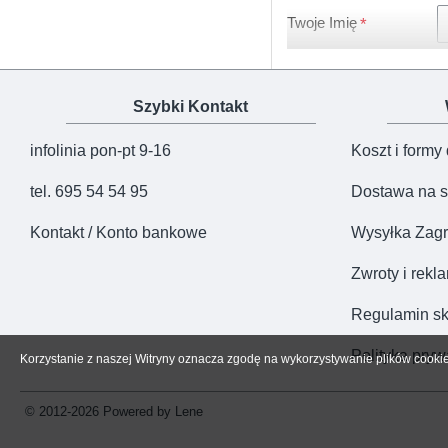
Kolor
Twoje Imię
Zapięcie
Certyfikat
Szybki Kontakt
Produkcja
infolinia pon-pt 9-16
Koszt i formy
tel. 695 54 54 95
Dostawa na s
Kontakt / Konto bankowe
Wysyłka Zagr
Zwroty i rekl
Regulamin sk
Polityka pryw
Korzystanie z naszej Witryny oznacza zgodę na wykorzystywanie plików cooki
© 2012-2026 Powered by Lene