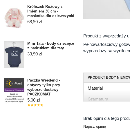
Króliczek Różowy z
Imieniem 30 cm -
maskotka dla dziewczynki
68,90 zł
Produkt z wyprzedaży ub
Mini Tata - body dziecięce
Pełnowartościowy gotowy
z nadrukiem dla taty
wyprzedaży są wynikiem 
33,90 zł
PRODUKT BODY NIEMO
Paczka Weedend -
dotyczy tylko przy
Materiał
wyborze dostawy
PACZKOMAT
Gramatura
5,00 zł
Rękaw
Brak opinii dla tego prod
Rozmiary
Napisz opinię