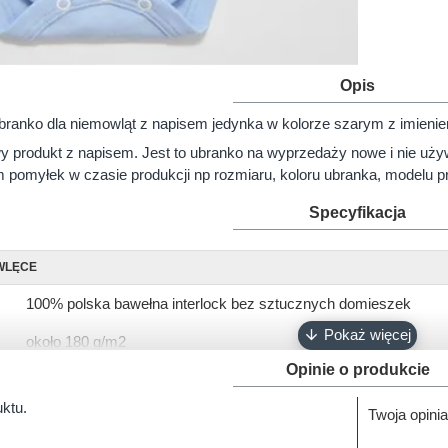
Opis
ranko dla niemowląt z napisem jedynka w kolorze szarym z imieniem 
 produkt z napisem. Jest to ubranko na wyprzedaży nowe i nie uży
pomyłek w czasie produkcji np rozmiaru, koloru ubranka, modelu pr
Specyfikacja
WLĘCE
100% polska bawełna interlock bez sztucznych domieszek
około 180 g/m2
Opinie o produkcie
krótki, długi
uktu.
Twoja opinia
56, 62, 68, 74, 80, 86, 92