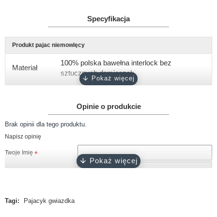
Specyfikacja
Produkt pajac niemowlęcy
100% polska bawełna interlock bez
Materiał
sztucznych domieszek
Gramatura
około 180 g/m2
Opinie o produkcie
Rękaw
długi, rozmiar 62 odwijane "łapki niedrapki"
Brak opinii dla tego produktu.
Rozmiary
62, 68, 74, 80
Napisz opinię
Kolor
biały
Twoje Imię
Zapięcie
napy bezniklowe
Twoja opinia
Certyfikat
Oeko-Tex 100
Tagi:
Pajacyk gwiazdka
Produkcja
100% polski produkt - Marka Lene