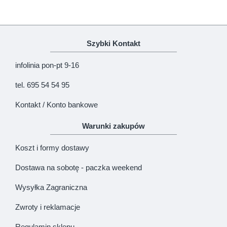
Uwaga!
HTML nie jest dopuszczony!
Ranking opinii
Zła
Dobra
Szybki Kontakt
KONTYNUUJ
infolinia pon-pt 9-16
tel. 695 54 54 95
Kontakt / Konto bankowe
Warunki zakupów
Koszt i formy dostawy
Dostawa na sobotę - paczka weekend
Wysyłka Zagraniczna
Zwroty i reklamacje
Regulamin sklepu