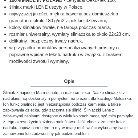
100% MADE IN POLAND
- certyfikat Oeko-Tex 100,
śliniak marki LENE uszyty w Polsce,
najwyższej jakości, miękka bawełna bez domieszek o
gramaturze około 180 g/m2 z polskiej dziewiarni,
kolory śliniaków trwałe, nie farbują podczas prania,
rozmiar uniwersalny, wymiary śliniaczka to około 22x23 cm,
delikatny i bezpieczny trwały nadruk,
w przypadku produktów personalizowanych prosimy o
poprawne wpisanie tekstu nadruku w związku z brakiem
możliwości zwrotu i wymiany,
Opis
Śliniak z napisem Mam ochotę na małe co nieco. Nasze śliniaczki z
nadrukiem są doskonałym pomysłem na prezent dla każdego Maluszka.
Ich funkcjonalność jest niezastąpiona podczas karmienia, a także
ząbkowania dziecka, gdy zaczyna się ślinić. Śliniaczki Lene z
zabawnymi napisami dostępne w wielu kolorach mogą być miła pamiątka
z tego okresu życia każdego maleństwa. Jeśli chcesz zmienić kolor
nadruku napisz nam o tym a my w miarę możliwości wykonamy twoje
zamówienie lub zadzwonimy jak będzie problem.