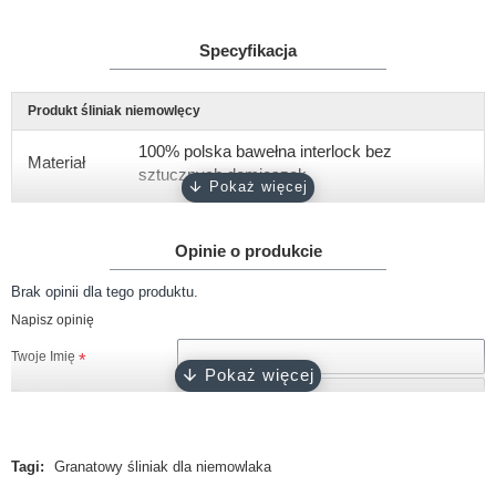
Specyfikacja
Produkt śliniak niemowlęcy
100% polska bawełna interlock bez
Materiał
sztucznych domieszek
Gramatura
około 180 g/m2
Opinie o produkcie
Rozmiar
rozmiar uniwersalny, wymiary 22x23 cm
Brak opinii dla tego produktu.
biały, różowy, ciemny róż, błękitny,
Kolor
Napisz opinię
turkusowy, szary, granatowy, czarny
Twoje Imię
Certyfikat
Oeko-Tex 100
Twoja opinia
Produkcja
100% polski produkt - Marka Lene
Tagi:
Granatowy śliniak dla niemowlaka