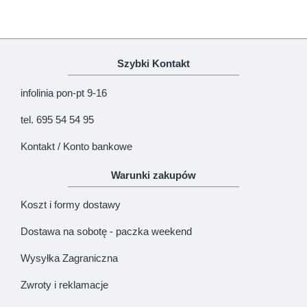
Uwaga!
HTML nie jest dopuszczony!
Ranking opinii
Zła
Dobra
Szybki Kontakt
KONTYNUUJ
infolinia pon-pt 9-16
tel. 695 54 54 95
Kontakt / Konto bankowe
Warunki zakupów
Koszt i formy dostawy
Dostawa na sobotę - paczka weekend
Wysyłka Zagraniczna
Zwroty i reklamacje