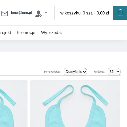
w koszyku: 0 szt. - 0,00 zł
lene@lene.pl
rojekt
Promocje
Wyprzedaż
Sortuj według::
Wyświetl: