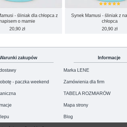
musi - śliniak dla chłopca z
Synek Mamusi - śliniak z n
napisem o mamie
chłopca
20,90 zł
20,90 zł
Warunki zakupów
Informacje
 dostawy
Marka LENE
obotę - paczka weekend
Zamówienia dla firm
aniczna
TABELA ROZMIARÓW
amacje
Mapa strony
lepu
Blog