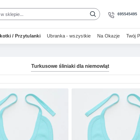
695545495
otki / Przytulanki
Ubranka - wszystkie
Na Okazje
Twój P
Turkusowe śliniaki dla niemowląt