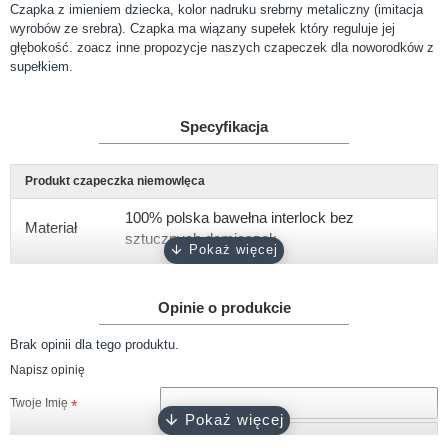
Czapka z imieniem dziecka, kolor nadruku srebrny metaliczny (imitacja
wyrobów ze srebra). Czapka ma wiązany supełek który reguluje jej
głębokość. zoacz inne propozycje naszych czapeczek dla noworodków z
supełkiem.
Specyfikacja
Produkt czapeczka niemowlęca
100% polska bawełna interlock bez
Materiał
sztucznych domieszek
Gramatura
około 180 g/m2
Opinie o produkcie
biały, różowy, ciemny róż, błękitny,
Kolor
turkusowy, szary, granatowy, czarny
Brak opinii dla tego produktu.
Napisz opinię
Certyfikat
Oeko-Tex 100
Twoje Imię
Produkcja
100% polski produkt - Marka Lene
Twoja opinia