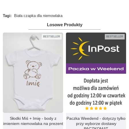
Tagi:
Biała czapka dla niemowlaka
Losowe Produkty
Uwaga!
HTML nie jest dopuszczony!
Ranking opinii
Zła
Dobra
BESTSELLER
BESTSELLER
KONTYNUUJ
Słodki Miś + Imię - body z
Paczka Weedend - dotyczy tylko
imieniem niemowlaka na prezent
przy wyborze dostawy
PACZKOMAT