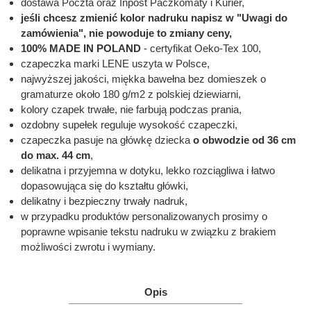
dostawa Poczta oraz Inpost Paczkomaty i Kurier,
jeśli chcesz zmienić kolor nadruku napisz w "Uwagi do
zamówienia", nie powoduje to zmiany ceny,
100% MADE IN POLAND
- certyfikat Oeko-Tex 100,
czapeczka marki LENE uszyta w Polsce,
najwyższej jakości, miękka bawełna bez domieszek o
gramaturze około 180 g/m2 z polskiej dziewiarni,
kolory czapek trwałe, nie farbują podczas prania,
ozdobny supełek reguluje wysokość czapeczki,
czapeczka pasuje na główkę dziecka
o obwodzie od 36 cm
do max. 44 cm
,
delikatna i przyjemna w dotyku, lekko rozciągliwa i łatwo
dopasowująca się do kształtu główki,
delikatny i bezpieczny trwały nadruk,
w przypadku produktów personalizowanych prosimy o
poprawne wpisanie tekstu nadruku w związku z brakiem
możliwości zwrotu i wymiany.
Opis