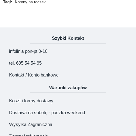
Tagi:
Korony na roczek
Uwaga!
HTML nie jest dopuszczony!
Ranking opinii
Zła
Dobra
Szybki Kontakt
KONTYNUUJ
infolinia pon-pt 9-16
tel. 695 54 54 95
Kontakt / Konto bankowe
Warunki zakupów
Koszt i formy dostawy
Dostawa na sobotę - paczka weekend
Wysyłka Zagraniczna