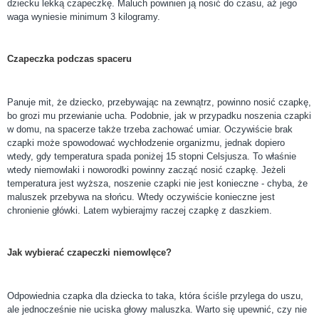
dziecku lekką czapeczkę. Maluch powinien ją nosić do czasu, aż jego
waga wyniesie minimum 3 kilogramy.
Czapeczka podczas spaceru
Panuje mit, że dziecko, przebywając na zewnątrz, powinno nosić czapkę,
bo grozi mu przewianie ucha. Podobnie, jak w przypadku noszenia czapki
w domu, na spacerze także trzeba zachować umiar. Oczywiście brak
czapki może spowodować wychłodzenie organizmu, jednak dopiero
wtedy, gdy temperatura spada poniżej 15 stopni Celsjusza. To właśnie
wtedy niemowlaki i noworodki powinny zacząć nosić czapkę. Jeżeli
temperatura jest wyższa, noszenie czapki nie jest konieczne - chyba, że
maluszek przebywa na słońcu. Wtedy oczywiście konieczne jest
chronienie główki. Latem wybierajmy raczej czapkę z daszkiem.
Jak wybierać czapeczki niemowlęce?
Odpowiednia czapka dla dziecka to taka, która ściśle przylega do uszu,
ale jednocześnie nie uciska głowy maluszka. Warto się upewnić, czy nie