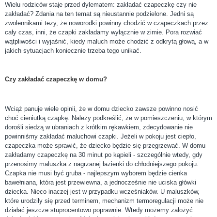
Wielu rodziców staje przed dylematem: zakładać czapeczkę czy nie
zakładać? Zdania na ten temat są nieustannie podzielone. Jedni są
zwolennikami tezy, że noworodki powinny chodzić w czapeczkach przez
cały czas, inni, że czapki zakładamy wyłącznie w zimie. Pora rozwiać
wątpliwości i wyjaśnić, kiedy maluch może chodzić z odkrytą głową, a w
jakich sytuacjach koniecznie trzeba tego unikać.
Czy zakładać czapeczkę w domu?
Wciąż panuje wiele opinii, że w domu dziecko zawsze powinno nosić
choć cieniutką czapkę. Należy podkreślić, że w pomieszczeniu, w którym
dorośli siedzą w ubraniach z krótkim rękawkiem, zdecydowanie nie
powinniśmy zakładać maluchowi czapki. Jeżeli w pokoju jest ciepło,
czapeczka może sprawić, że dziecko będzie się przegrzewać. W domu
zakładamy czapeczkę na 30 minut po kąpieli - szczególnie wtedy, gdy
przenosimy maluszka z nagrzanej łazienki do chłodniejszego pokoju.
Czapka nie musi być gruba - najlepszym wyborem będzie cienka
bawełniana, która jest przewiewna, a jednocześnie nie uciska główki
dziecka. Nieco inaczej jest w przypadku wcześniaków. U maluszków,
które urodziły się przed terminem, mechanizm termoregulacji może nie
działać jeszcze stuprocentowo poprawnie. Wtedy możemy założyć